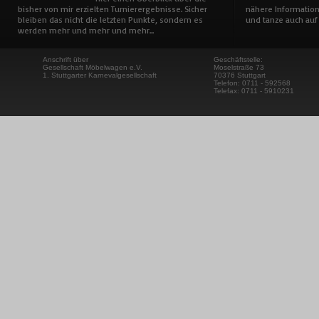
bisher von mir erzielten Turnierergebnisse. Sicher
nähere Information
bleiben das nicht die letzten Punkte, sondern es
und tanze auch auf 
werden mehr und mehr und mehr...
Anschrift über
Geschäftstelle:
Gesellschaft Möbelwagen e.V.
Moselstraße 73
1. Stuttgarter Karnevalgesellschaft
70376 Stuttgart
Telefon: 0711 - 592568
Telefax: 0711 - 5910231