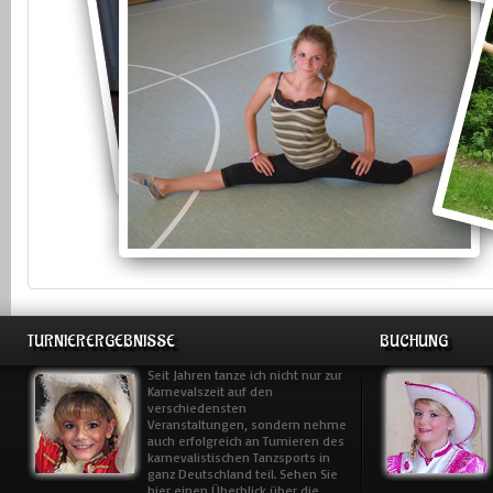
TURNIERERGEBNISSE
BUCHUNG
Seit Jahren tanze ich nicht nur zur
Karnevalszeit auf den
verschiedensten
Veranstaltungen, sondern nehme
auch erfolgreich an Turnieren des
karnevalistischen Tanzsports in
ganz Deutschland teil. Sehen Sie
hier einen Überblick über die